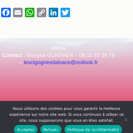
F
E
W
C
Li
T
a
m
h
o
n
wi
c
ail
at
p
k
tt
Siège de l’association :
28 route de Strasbourg
e
s
y
e
er
67860 BOOFZHEIM – SIRET : 924201056
b
A
Li
dI
00034
Contact :
Marlyse GUNTHER – 06 11 25 26 79
o
p
n
n
–
lescigognesdalsace@outlook.fr
o
p
k
k
Nous utilisons des cookies pour vous garantir la meilleure
expérience sur notre site web. Si vous continuez à utiliser ce
site, nous supposerons que vous en êtes satisfait.
Accepter
Refuser
Politique de confidentialité